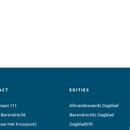
ACT
EDITIES
baan 111
Albrandswaards Dagblad
 Barendrecht
Barendrechts Dagblad
ouw Het Kruispunt)
Dagblad070