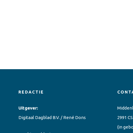
REDACTIE
CONT
Uitgever:
Midden
Digitaal Dagblad B.V. / René Dons
2991 CS
(in geb