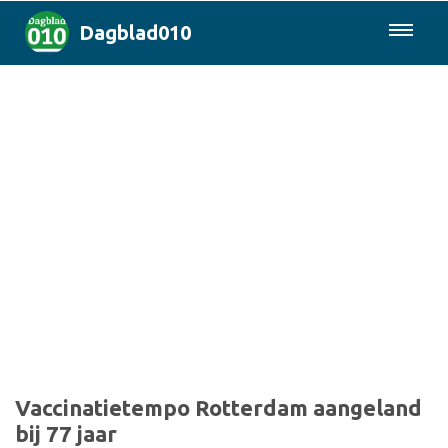
Dagblad010
085-0430577
Rotterdam & Regio
Landelijk
Politiek
Columns
Sport
Vaccinatietempo Rotterdam aangeland
bij 77 jaar