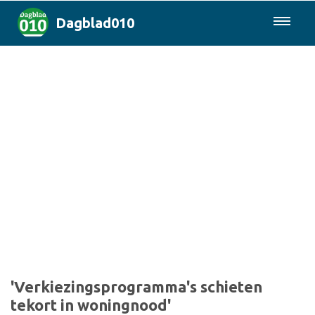
Dagblad010
085-0430577
Rotterdam & Regio
Landelijk
Politiek
Columns
Sport
'Verkiezingsprogramma's schieten
tekort in woningnood'