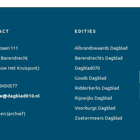
ACT
EDITIES
baan 111
Albrandswaards Dagblad
 Barendrecht
Barendrechts Dagblad
ouw Het Kruispunt)
Dagblad070
Gouds Dagblad
0430577
Ridderkerks Dagblad
ie@dagblad010.nl
Rijswijks Dagblad
Voorburgs Dagblad
een
(archief)
Zoetermeers Dagblad