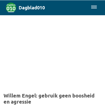
Dagblad010
085-0430577
Rotterdam & Regio
Landelijk
Politiek
Columns
Sport
Willem Engel: gebruik geen boosheid
en agressie