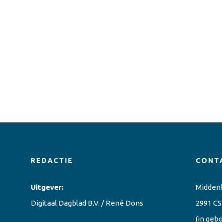
REDACTIE
CONT
Uitgever:
Midden
Digitaal Dagblad B.V. / René Dons
2991 CS
(in geb