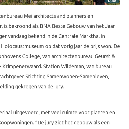
SAWA
nbureau Mei architects and planners en
, is bekroond als BNA Beste Gebouw van het Jaar
ger vandaag bekend in de Centrale Markthal in
olocaustmuseum op dat vorig jaar de prijs won. De
oonhovens College, van architectenbureau Geurst &
e Krimpenerwaard. Station Wildeman, van bureau
opdrachtgever Stichting Samenwonen-Samenleven,
ding gekregen van de jury.
iaal uitgevoerd, met veel ruimte voor planten en
koopwoningen. “De jury ziet het gebouw als een