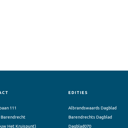
ACT
EDITIES
baan 111
Albrandswaards Dagblad
 Barendrecht
Barendrechts Dagblad
ouw Het Kruispunt)
Dagblad070