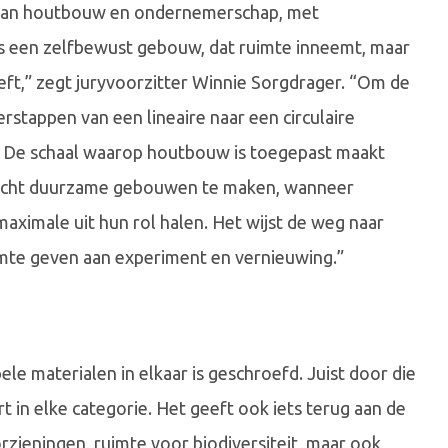
d van houtbouw en ondernemerschap, met
is een zelfbewust gebouw, dat ruimte inneemt, maar
eeft,” zegt juryvoorzitter Winnie Sorgdrager. “Om de
stappen van een lineaire naar een circulaire
. De schaal waarop houtbouw is toegepast maakt
om écht duurzame gebouwen te maken, wanneer
aximale uit hun rol halen. Het wijst de weg naar
imte geven aan experiment en vernieuwing.”
 materialen in elkaar is geschroefd. Juist door die
 in elke categorie. Het geeft ook iets terug aan de
zieningen, ruimte voor biodiversiteit, maar ook