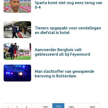
Sparta komt niet nog eens terug van
0-4
Tieners opgepakt voor vernielingen
en diefstal in hotel
Aanvoerder Berghuis valt
geblesseerd uit bij Feyenoord
Man slachtoffer van gewapende
beroving in Rotterdam
...
1592
...
‹
1
2
1591
1593
1655