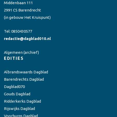
Middenbaan 111
2991 CS Barendrecht
(in gebouw Het Kruispunt)
Tel:
0850430577
redactie@dagblad010.nl
Algemeen
(archief)
EDITIES
Albrandswaards Dagblad
Barendrechts Dagblad
Dagblad070
Gouds Dagblad
Ridderkerks Dagblad
Rijswijks Dagblad
Voorburgs Dagblad