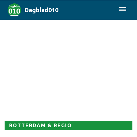
Dagblad010
085-0430577
Rotterdam & Regio
Landelijk
Politiek
Columns
Sport
ROTTERDAM & REGIO