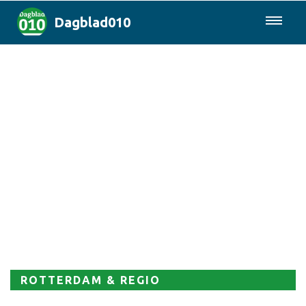
Dagblad010
085-0430577
Rotterdam & Regio
Landelijk
Politiek
Columns
Sport
ROTTERDAM & REGIO