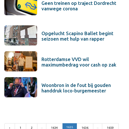
Geen treinen op traject Dordrecht
vanwege corona
Opgelucht Scapino Ballet begint
seizoen met hulp van rapper
Rotterdamse VVD wil
maximumbedrag voor cash op zak
Woonbron in de fout bij gouden
handdruk loco-burgemeester
...
1635
...
‹
1
2
1634
1636
1659