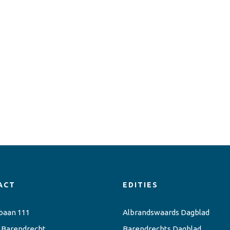
ACT
EDITIES
baan 111
Albrandswaards Dagblad
 Barendrecht
Barendrechts Dagblad