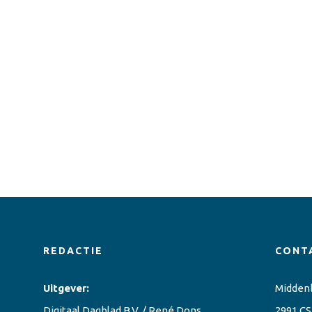
REDACTIE
CONT
Uitgever:
Midden
Digitaal Dagblad B.V. / René Dons
2991 CS