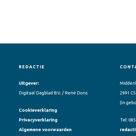
REDACTIE
CONT
Uitgever:
Midden
Digitaal Dagblad B.V. / René Dons
2991 CS
(in geb
Cookieverklaring
Privacyverklaring
Tel:
085
Algemene voorwaarden
redact