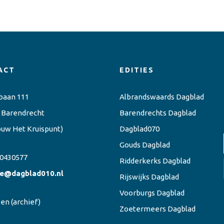
ACT
EDITIES
baan 111
Albrandswaards Dagblad
 Barendrecht
Barendrechts Dagblad
ouw Het Kruispunt)
Dagblad070
Gouds Dagblad
0430577
Ridderkerks Dagblad
ie@dagblad010.nl
Rijswijks Dagblad
Voorburgs Dagblad
een
(archief)
Zoetermeers Dagblad