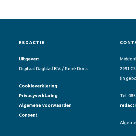
REDACTIE
CONT
Uitgever:
Midden
Digitaal Dagblad B.V. / René Dons
2991 CS
(in geb
Cookieverklaring
Privacyverklaring
Tel:
085
Algemene voorwaarden
redact
Consent
Algem