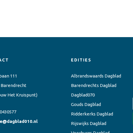
ACT
EDITIES
baan 111
Albrandswaards Dagblad
 Barendrecht
Barendrechts Dagblad
ouw Het Kruispunt)
Dagblad070
Gouds Dagblad
0430577
Ridderkerks Dagblad
ie@dagblad010.nl
Rijswijks Dagblad
Voorburgs Dagblad