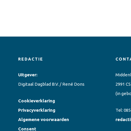
REDACTIE
CONT
Uitgever:
Midden
Digitaal Dagblad B.V. / René Dons
2991 CS
(in geb
Cookieverklaring
Privacyverklaring
Tel:
085
Algemene voorwaarden
redact
Consent