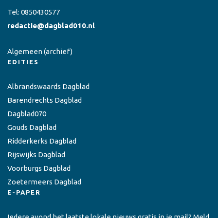
Tel:
0850430577
redactie@dagblad010.nl
Algemeen
(archief)
EDITIES
Albrandswaards Dagblad
Barendrechts Dagblad
Dagblad070
Gouds Dagblad
Ridderkerks Dagblad
Rijswijks Dagblad
Voorburgs Dagblad
Zoetermeers Dagblad
E-PAPER
Iedere avond het laatste lokale nieuws gratis in je mail? Meld