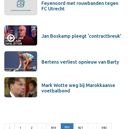
Feyenoord met rouwbanden tegen
FC Utrecht
Jan Boskamp pleegt 'contractbreuk'
Bertens verliest opnieuw van Barty
Mark Wotte weg bij Marokkaanse
voetbalbond
...
820
...
‹
1
2
819
821
983