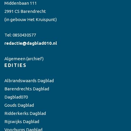
Middenbaan 111
2991 CS Barendrecht
(in gebouw Het Kruispunt)
Tel:
0850430577
redactie@dagblad010.nl
Algemeen
(archief)
EDITIES
Albrandswaards Dagblad
Barendrechts Dagblad
Dagblad070
Gouds Dagblad
Ridderkerks Dagblad
Rijswijks Dagblad
Voorburgs Dagblad