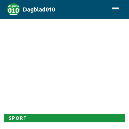
Dagblad010
085-0430577
Rotterdam & Regio
Landelijk
Politiek
Columns
Sport
SPORT