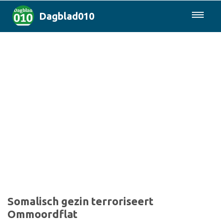
Dagblad010
085-0430577
Rotterdam & Regio
Landelijk
Politiek
Columns
Sport
Somalisch gezin terroriseert
Ommoordflat