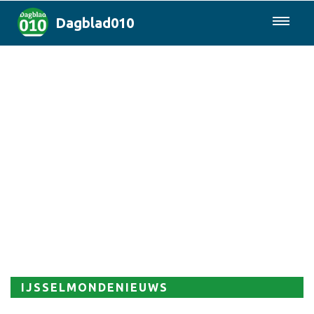
Dagblad010
085-0430577
Rotterdam & Regio
Landelijk
Politiek
Columns
Sport
IJSSELMONDENIEUWS