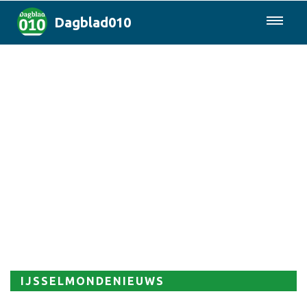
Dagblad010
085-0430577
Rotterdam & Regio
Landelijk
Politiek
Columns
Sport
IJSSELMONDENIEUWS