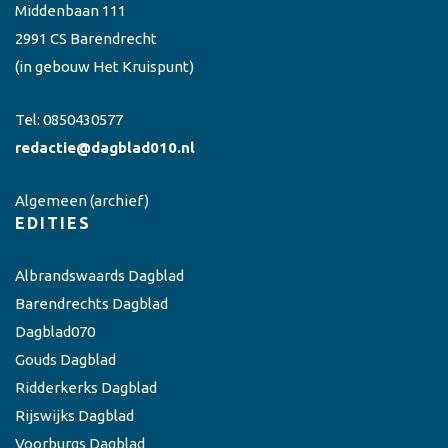
Middenbaan 111
2991 CS Barendrecht
(in gebouw Het Kruispunt)
Tel:
0850430577
redactie@dagblad010.nl
Algemeen
(archief)
EDITIES
Albrandswaards Dagblad
Barendrechts Dagblad
Dagblad070
Gouds Dagblad
Ridderkerks Dagblad
Rijswijks Dagblad
Voorburgs Dagblad