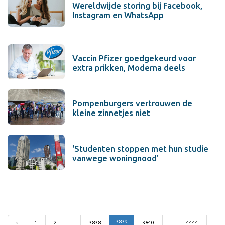
Wereldwijde storing bij Facebook,
Instagram en WhatsApp
Vaccin Pfizer goedgekeurd voor
extra prikken, Moderna deels
Pompenburgers vertrouwen de
kleine zinnetjes niet
'Studenten stoppen met hun studie
vanwege woningnood'
...
3839
...
‹
1
2
3838
3840
4444