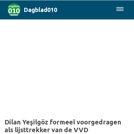
Dagblad010
085-0430577
Rotterdam & Regio
Landelijk
Politiek
Columns
Sport
Dilan Yeşilgöz formeel voorgedragen
als lijsttrekker van de VVD