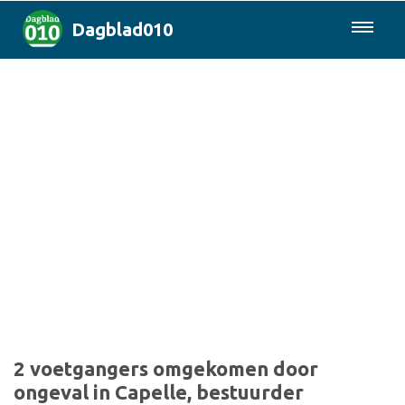
Dagblad010
085-0430577
Rotterdam & Regio
Landelijk
Politiek
Columns
Sport
2 voetgangers omgekomen door
ongeval in Capelle, bestuurder