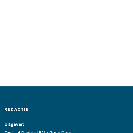
REDACTIE
Uitgever:
Digitaal Dagblad B.V. / René Dons