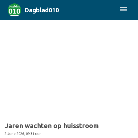
Dagblad010
085-0430577
Rotterdam & Regio
Landelijk
Politiek
Columns
Sport
Jaren wachten op huisstroom
2 June 2026, 09:31 uur