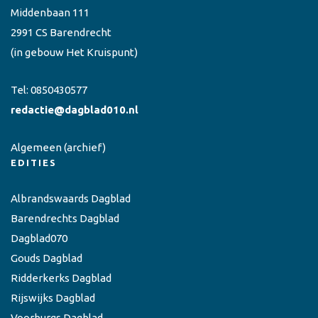
Middenbaan 111
2991 CS Barendrecht
(in gebouw Het Kruispunt)
Tel:
0850430577
redactie@dagblad010.nl
Algemeen
(archief)
EDITIES
Albrandswaards Dagblad
Barendrechts Dagblad
Dagblad070
Gouds Dagblad
Ridderkerks Dagblad
Rijswijks Dagblad
Voorburgs Dagblad