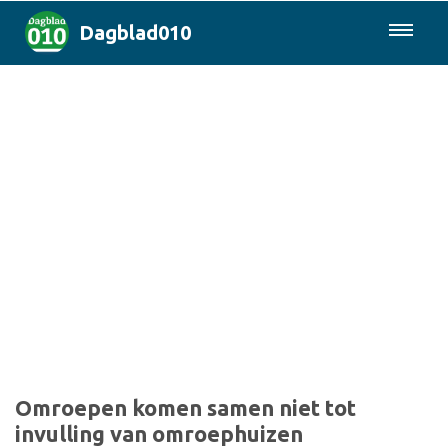
Dagblad010
085-0430577
Rotterdam & Regio
Landelijk
Politiek
Columns
Sport
Omroepen komen samen niet tot
invulling van omroephuizen