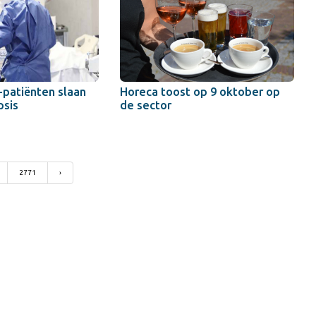
-patiënten slaan
Horeca toost op 9 oktober op
psis
de sector
2771
›