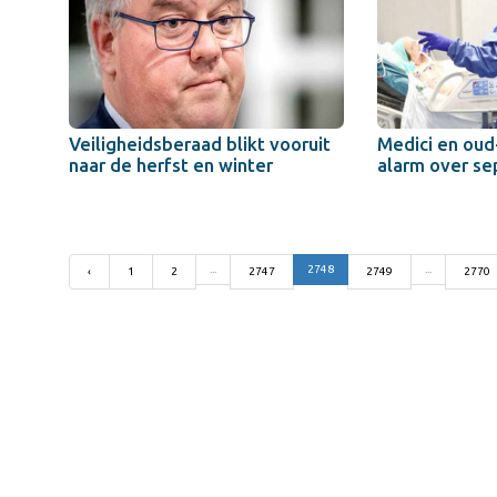
Veiligheidsberaad blikt vooruit
Medici en oud
naar de herfst en winter
alarm over se
...
2748
...
‹
1
2
2747
2749
2770