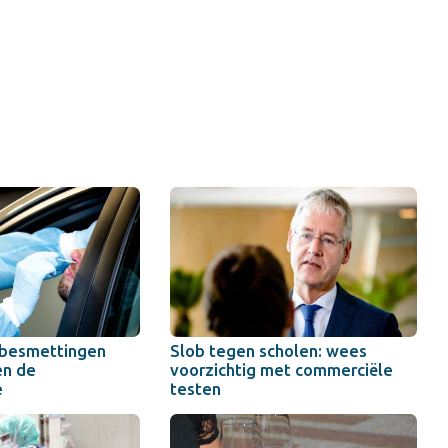
abesmettingen
Slob tegen scholen: wees
en de
voorzichtig met commerciële
e
testen