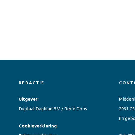
REDACTIE
CONT
Uitgever:
Midden
Digitaal Dagblad B.V. / René Dons
2991 CS
(in geb
Cookieverklaring