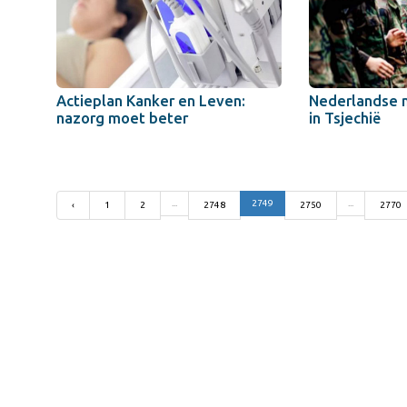
Actieplan Kanker en Leven:
Nederlandse 
nazorg moet beter
in Tsjechië
...
2749
...
‹
1
2
2748
2750
2770