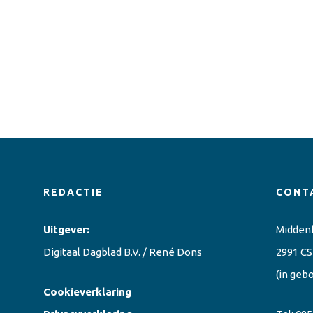
REDACTIE
CONT
Uitgever:
Midden
Digitaal Dagblad B.V. / René Dons
2991 CS
(in geb
Cookieverklaring