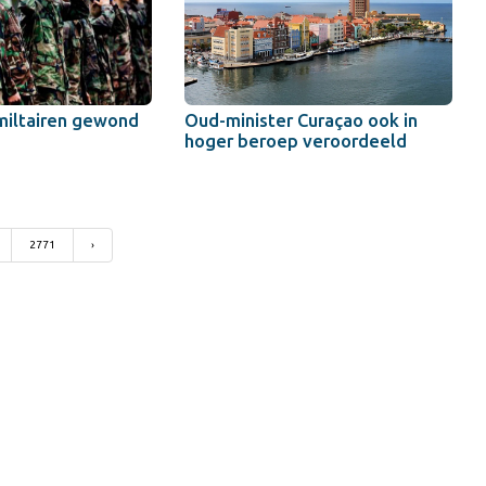
miltairen gewond
Oud-minister Curaçao ook in
hoger beroep veroordeeld
2771
›