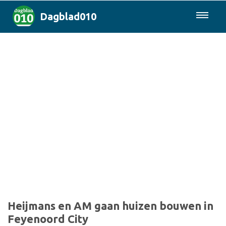
Dagblad010
085-0430577
Rotterdam & Regio
Landelijk
Politiek
Columns
Sport
Heijmans en AM gaan huizen bouwen in
Feyenoord City