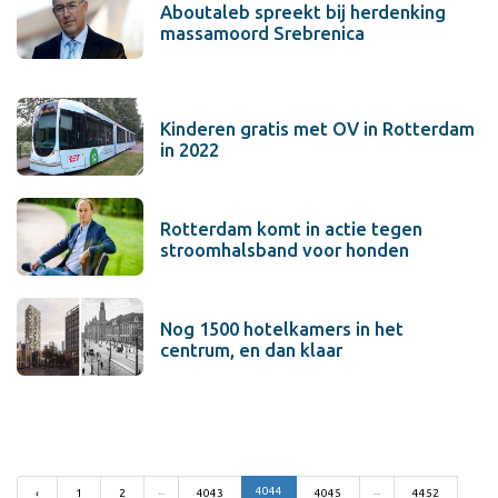
Aboutaleb spreekt bij herdenking
massamoord Srebrenica
Kinderen gratis met OV in Rotterdam
in 2022
Rotterdam komt in actie tegen
stroomhalsband voor honden
Nog 1500 hotelkamers in het
centrum, en dan klaar
...
4044
...
‹
1
2
4043
4045
4452