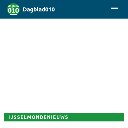
Dagblad010
085-0430577
Rotterdam & Regio
Landelijk
Politiek
Columns
Sport
IJSSELMONDENIEUWS