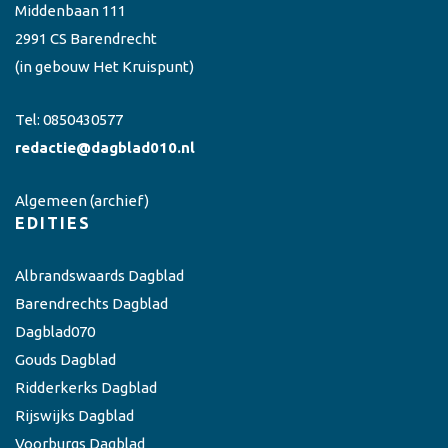
Middenbaan 111
2991 CS Barendrecht
(in gebouw Het Kruispunt)
Tel:
0850430577
redactie@dagblad010.nl
Algemeen
(archief)
EDITIES
Albrandswaards Dagblad
Barendrechts Dagblad
Dagblad070
Gouds Dagblad
Ridderkerks Dagblad
Rijswijks Dagblad
Voorburgs Dagblad