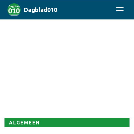
Dagblad010
085-0430577
Rotterdam & Regio
Landelijk
Politiek
Columns
Sport
ALGEMEEN