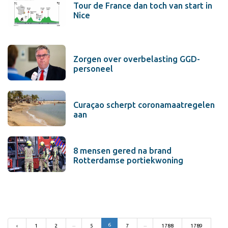
Tour de France dan toch van start in
Nice
Zorgen over overbelasting GGD-
personeel
Curaçao scherpt coronamaatregelen
aan
8 mensen gered na brand
Rotterdamse portiekwoning
...
6
...
‹
1
2
5
7
1788
1789