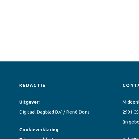
REDACTIE
CONT
Uitgever:
Midden
Digitaal Dagblad B.V. / René Dons
2991 CS
(in geb
Cookieverklaring