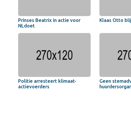
Prinses Beatrix in actie voor
Klaas Otto bli
NLdoet
Politie arresteert klimaat-
Geen stemadv
actievoerders
huurdersorgan