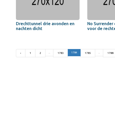
Drechttunnel drie avonden en
No Surrender 
nachten dicht
voor de recht
...
1784
...
‹
1
2
1783
1785
1788